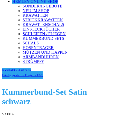
HEMLEY ONLINE-SHOP
SONDERANGEBOTE
NEU IM SHOP
KRAWATTEN
STRICKKRAWATTEN
KRAWATTENSCHALS
EINSTECKTÜCHER
SCHLEIFEN / FLIEGEN
KUMMERBUND SETS
SCHALS
HOSENTRÄGER
MÜTZEN UND KAPPEN
ARMBANDUHREN
STRÜMPFE
Kontakt / Anfrage
Häufig gestellte Fragen / FAQ
Kummerbund-Set Satin
schwarz
53,00
€