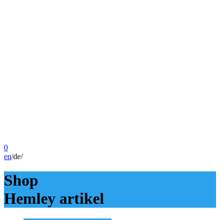
0
en
/
de
/
Shop
Hemley artikel