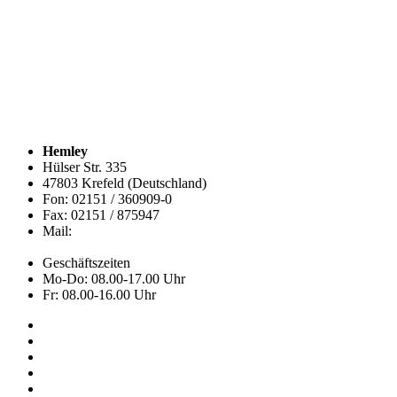
Hemley
Hülser Str. 335
47803 Krefeld (Deutschland)
Fon: 02151 / 360909-0
Fax: 02151 / 875947
Mail:
info@hemley.de
Geschäftszeiten
Mo-Do: 08.00-17.00 Uhr
Fr: 08.00-16.00 Uhr
Kollektion
Das sind wir
Adressen
Service
News