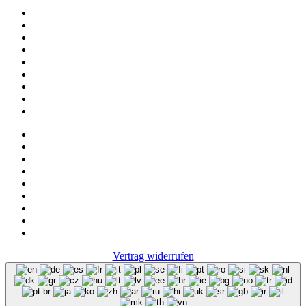
Kollektion
Das sind wir
Adressen
Service
News
Onlineshop
NOS
Ascot
FAQ
Impressum
Datenschutz
Vertrag widerrufen