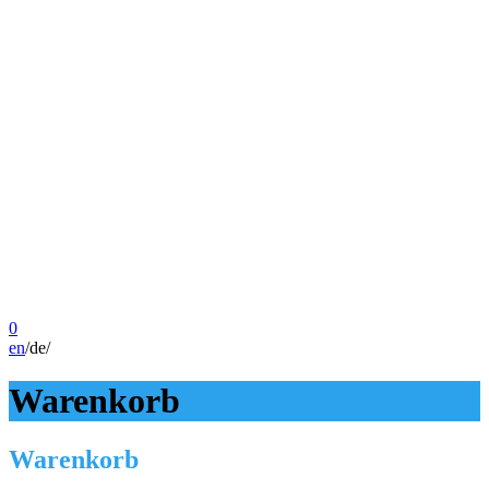
0
en
/
de
/
Warenkorb
Warenkorb