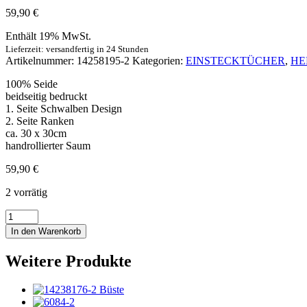
59,90
€
Enthält 19% MwSt.
Lieferzeit: versandfertig in 24 Stunden
Artikelnummer:
14258195-2
Kategorien:
EINSTECKTÜCHER
,
HE
100% Seide
beidseitig bedruckt
1. Seite Schwalben Design
2. Seite Ranken
ca. 30 x 30cm
handrollierter Saum
59,90
€
2 vorrätig
Einstecktuch
Seide
In den Warenkorb
bedruckt
Schwalben/Ranken
Weitere Produkte
gelb
rost
blau
Menge