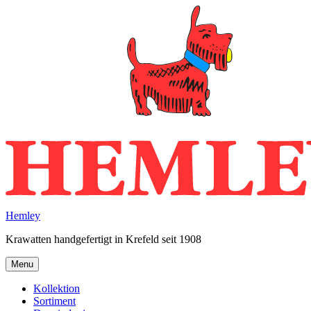
Skip
to
content
Hemley
Krawatten handgefertigt in Krefeld seit 1908
Menu
Kollektion
Sortiment