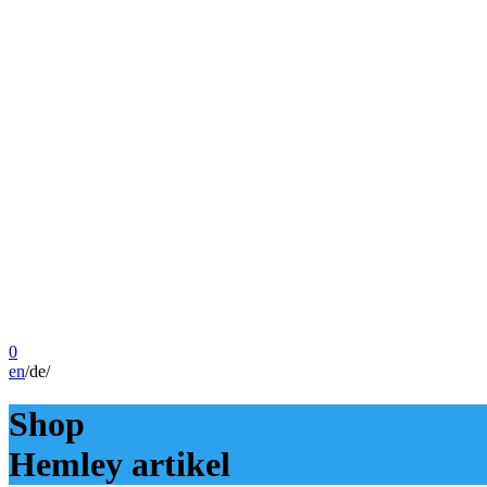
0
en
/
de
/
Shop
Hemley artikel