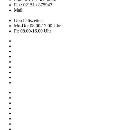
Fax: 02151 / 875947
Mail:
info@hemley.de
Geschäftszeiten
Mo-Do: 08.00-17.00 Uhr
Fr: 08.00-16.00 Uhr
Kollektion
Das sind wir
Adressen
Service
News
Onlineshop
NOS
Ascot
FAQ
Impressum
Datenschutz