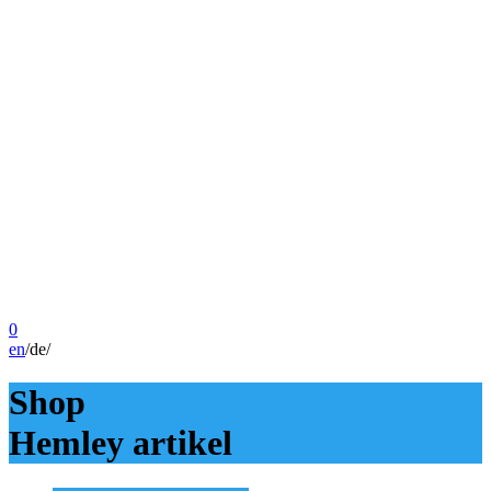
0
en
/
de
/
Shop
Hemley artikel