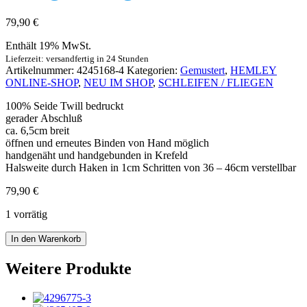
79,90
€
Enthält 19% MwSt.
Lieferzeit: versandfertig in 24 Stunden
Artikelnummer:
4245168-4
Kategorien:
Gemustert
,
HEMLEY
ONLINE-SHOP
,
NEU IM SHOP
,
SCHLEIFEN / FLIEGEN
100% Seide Twill bedruckt
gerader Abschluß
ca. 6,5cm breit
öffnen und erneutes Binden von Hand möglich
handgenäht und handgebunden in Krefeld
Halsweite durch Haken in 1cm Schritten von 36 – 46cm verstellbar
79,90
€
1 vorrätig
Fliege
In den Warenkorb
Seide
Kleinmuster
Weitere Produkte
orange
blau
grün