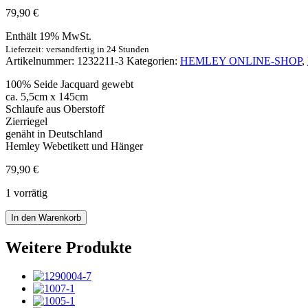
79,90
€
Enthält 19% MwSt.
Lieferzeit: versandfertig in 24 Stunden
Artikelnummer:
1232211-3
Kategorien:
HEMLEY ONLINE-SHOP
,
100% Seide Jacquard gewebt
ca. 5,5cm x 145cm
Schlaufe aus Oberstoff
Zierriegel
genäht in Deutschland
Hemley Webetikett und Hänger
79,90
€
1 vorrätig
Krawatte
In den Warenkorb
Seide
schmal
Weitere Produkte
Klassik
dunkelblau
weiß
Menge