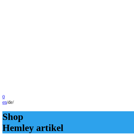
0
en
/
de
/
Shop
Hemley artikel