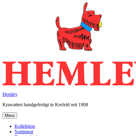
Skip
to
content
Hemley
Krawatten handgefertigt in Krefeld seit 1908
Menu
Kollektion
Sortiment