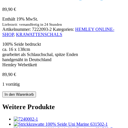
89,90
€
Enthält 19% MwSt.
Lieferzeit: versandfertig in 24 Stunden
Artikelnummer:
7222093-2
Kategorien:
HEMLEY ONLINE-
SHOP
,
KRAWATTENSCHALS
100% Seide bedruckt
ca. 16 x 138cm
gearbeitet als Schlauchschal, spitze Enden
handgenäht in Deutschland
Hemley Webetikett
89,90
€
1 vorrätig
Krawattenschal
In den Warenkorb
Seide
Medaillon
Weitere Produkte
hellblau
grün
gelb
Menge