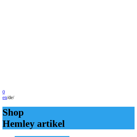
0
en
/
de
/
Shop
Hemley artikel