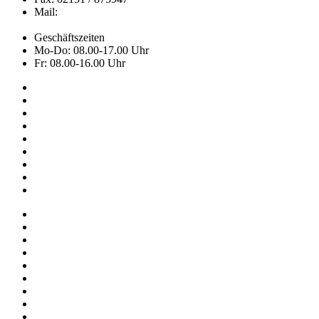
Mail:
info@hemley.de
Geschäftszeiten
Mo-Do: 08.00-17.00 Uhr
Fr: 08.00-16.00 Uhr
Kollektion
Das sind wir
Adressen
Service
News
Onlineshop
NOS
Ascot
FAQ
Impressum
Datenschutz