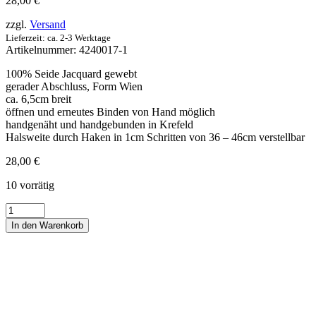
28,00
€
zzgl.
Versand
Lieferzeit: ca. 2-3 Werktage
Artikelnummer:
4240017-1
100% Seide Jacquard gewebt
gerader Abschluss, Form Wien
ca. 6,5cm breit
öffnen und erneutes Binden von Hand möglich
handgenäht und handgebunden in Krefeld
Halsweite durch Haken in 1cm Schritten von 36 – 46cm verstellbar
28,00
€
10 vorrätig
Schleife
Seide
In den Warenkorb
festlich
kleingemustert
Schwarz
Menge