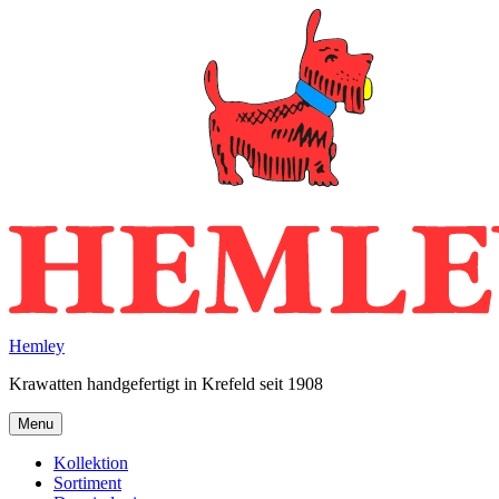
Skip
to
content
Hemley
Krawatten handgefertigt in Krefeld seit 1908
Menu
Kollektion
Sortiment