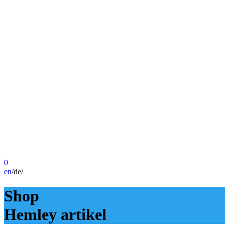
0
en
/
de
/
Shop
Hemley artikel