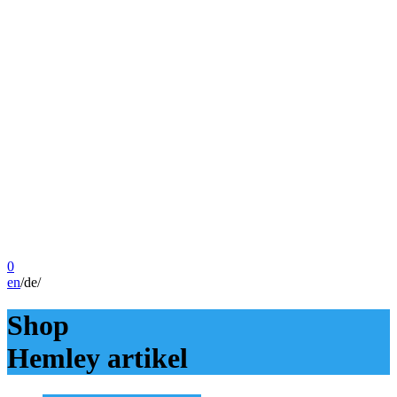
0
en
/
de
/
Shop
Hemley artikel