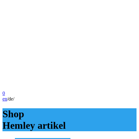
0
en
/
de
/
Shop
Hemley artikel