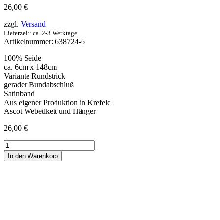
26,00
€
zzgl.
Versand
Lieferzeit: ca. 2-3 Werktage
Artikelnummer:
638724-6
100% Seide
ca. 6cm x 148cm
Variante Rundstrick
gerader Bundabschluß
Satinband
Aus eigener Produktion in Krefeld
Ascot Webetikett und Hänger
26,00
€
Strickkrawatte
Seide
In den Warenkorb
Tupfen
-
blau/
weiß
Menge