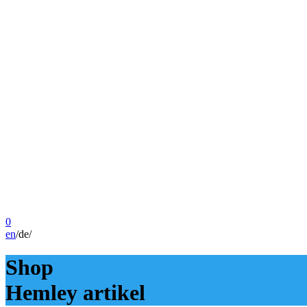
0
en
/
de
/
Shop
Hemley artikel