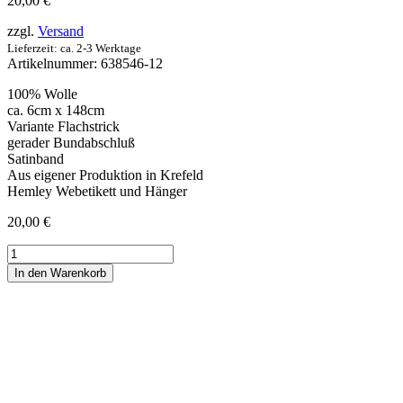
20,00
€
zzgl.
Versand
Lieferzeit: ca. 2-3 Werktage
Artikelnummer:
638546-12
100% Wolle
ca. 6cm x 148cm
Variante Flachstrick
gerader Bundabschluß
Satinband
Aus eigener Produktion in Krefeld
Hemley Webetikett und Hänger
20,00
€
Strickkrawatte
Wolle
In den Warenkorb
Uni
-
lila
Menge