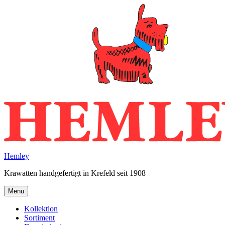
Skip
to
content
Hemley
Krawatten handgefertigt in Krefeld seit 1908
Menu
Kollektion
Sortiment