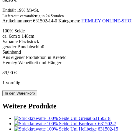
89,90
€
Enthält 19% MwSt.
Lieferzeit: versandfertig in 24 Stunden
Artikelnummer:
631502-14-0
Kategorien:
HEMLEY ONLINE-SHO
100% Seide
ca. 6cm x 148cm
Variante Flachstrick
gerader Bundabschluß
Satinband
Aus eigener Produktion in Krefeld
Hemley Webetikett und Hänger
89,90
€
1 vorrätig
Strickkrawatte
In den Warenkorb
Seide
Uni
Weitere Produkte
ocker
Menge