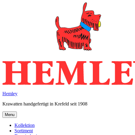
Skip
to
content
Hemley
Krawatten handgefertigt in Krefeld seit 1908
Menu
Kollektion
Sortiment