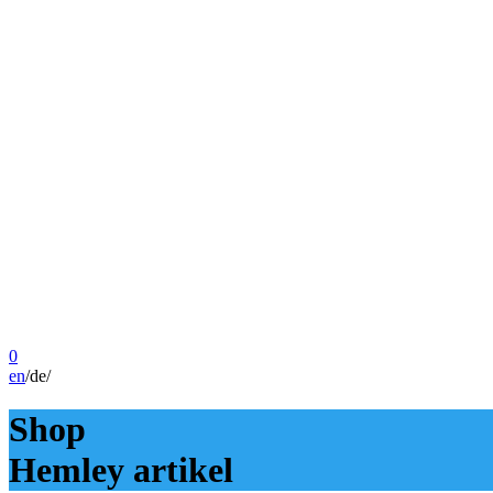
0
en
/
de
/
Shop
Hemley artikel