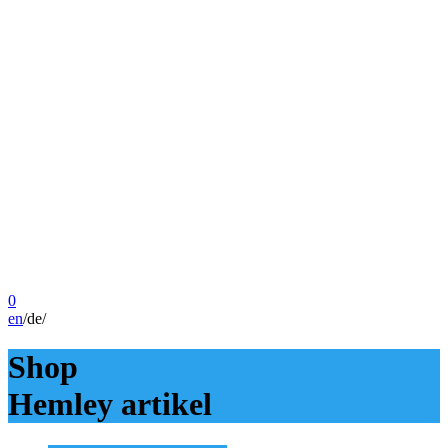
0
en
/
de
/
Shop
Hemley artikel