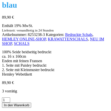
blau
89,90
€
Enthält 19% MwSt.
Lieferzeit: versandfertig in 24 Stunden
Artikelnummer:
8253238-3
Kategorien:
Bedruckte Schals
,
HEMLEY ONLINE-SHOP
,
KRAWATTENSCHALS
,
NEU IM
SHOP
,
SCHALS
100% Seide beidseitig bedruckt
ca. 16 x 160cm
Enden mit feinen Fransen
1. Seite mit Paisley bedruckt
2. Seite mit Kleinmuster bedruckt
Hemley Webetikett
89,90
€
3 vorrätig
Wendeschal
Seide
In den Warenkorb
Paisley