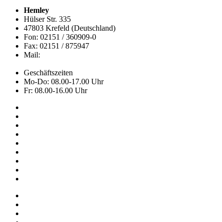
Hemley
Hülser Str. 335
47803 Krefeld (Deutschland)
Fon: 02151 / 360909-0
Fax: 02151 / 875947
Mail:
info@hemley.de
Geschäftszeiten
Mo-Do: 08.00-17.00 Uhr
Fr: 08.00-16.00 Uhr
Kollektion
Das sind wir
Adressen
Service
News
Onlineshop
NOS
Ascot
FAQ
Impressum
Datenschutz