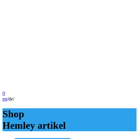
0
en
/
de
/
Shop
Hemley artikel