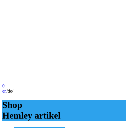
0
en
/
de
/
Shop
Hemley artikel