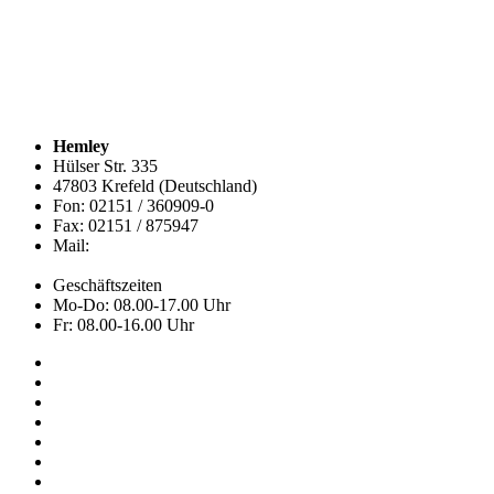
Hemley
Hülser Str. 335
47803 Krefeld (Deutschland)
Fon: 02151 / 360909-0
Fax: 02151 / 875947
Mail:
info@hemley.de
Geschäftszeiten
Mo-Do: 08.00-17.00 Uhr
Fr: 08.00-16.00 Uhr
Kollektion
Das sind wir
Adressen
Service
News
Onlineshop
NOS