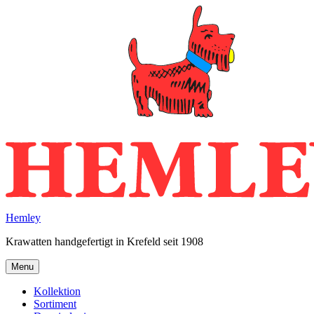
Skip
to
content
Hemley
Krawatten handgefertigt in Krefeld seit 1908
Menu
Kollektion
Sortiment