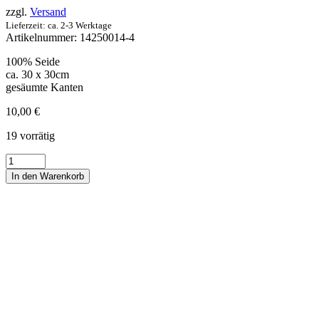
zzgl.
Versand
Lieferzeit: ca. 2-3 Werktage
Artikelnummer:
14250014-4
100% Seide
ca. 30 x 30cm
gesäumte Kanten
10,00
€
19 vorrätig
Ziertuch
Seide
In den Warenkorb
Paisley
Hellblau
Menge