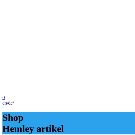
0
en
/
de
/
Shop
Hemley artikel